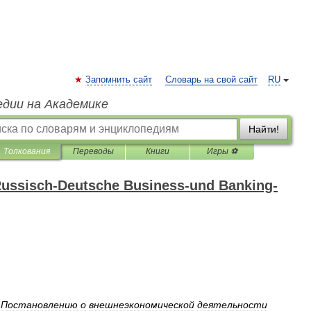
Запомнить сайт
Словарь на свой сайт
RU
едии на Академике
Найти!
Толкования
Переводы
Книги
Игры ⚽
ussisch-Deutsche Business-und Banking-
Постановлению
о
внешнеэкономической
деятельности