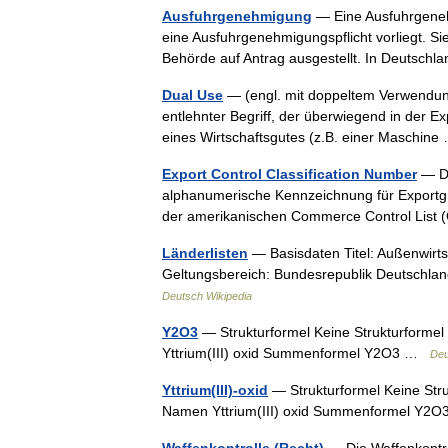
Ausfuhrgenehmigung
— Eine Ausfuhrgeneh
eine Ausfuhrgenehmigungspflicht vorliegt. Si
Behörde auf Antrag ausgestellt. In Deutsc
Dual Use
— (engl. mit doppeltem Verwendung
entlehnter Begriff, der überwiegend in der Ex
eines Wirtschaftsgutes (z.B. einer Maschi
Export Control Classification Number
— Di
alphanumerische Kennzeichnung für Exportg
der amerikanischen Commerce Control List 
Länderlisten
— Basisdaten Titel: Außenwirt
Geltungsbereich: Bundesrepublik Deutschlan
Deutsch Wikipedia
Y2O3
— Strukturformel Keine Strukturforme
Yttrium(III) oxid Summenformel Y2O3 …
Deu
Yttrium(III)-oxid
— Strukturformel Keine Str
Namen Yttrium(III) oxid Summenformel Y