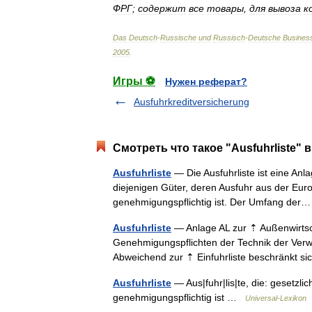
ФРГ
;
содержит
все
товары
,
для
вывоза
к
Das
Deutsch
-
Russische
und
Russisch
-
Deutsche
Busines
2005
.
Игры ⚽
Нужен реферат?
Ausfuhrkreditversicherung
Смотреть что такое "Ausfuhrliste" 
Ausfuhrliste
— Die Ausfuhrliste ist eine An
diejenigen Güter, deren Ausfuhr aus der Eur
genehmigungspflichtig ist. Der Umfang de
Ausfuhrliste
— Anlage AL zur ⇡ Außenwirtsc
Genehmigungspflichten der Technik der Verwei
Abweichend zur ⇡ Einfuhrliste beschränkt s
Ausfuhrliste
— Aus|fuhr|lis|te, die: gesetzli
genehmigungspflichtig ist …
Universal-Lexikon