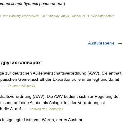
оторых
требуется
разрешение
)
s
-
und
Banking
-
Wörterbuch
. -
М
.
:
Russkiy
Yazyk
-
Media
.
N
.
D
.
Iwaschtschenko
.
Ausfuhrsperre
в других словарях:
lage zur deutschen Außenwirtschaftsverordnung (AWV). Sie enthält
opäischen Gemeinschaft der Exportkontrolle unterliegt und damit
r… …
Deutsch Wikipedia
haftsverordnung (AWV). Die AWV bedient sich zur Regelung der
sung auf eine A., die als Anlage Teil der Verordnung ist.
ich die A. auf …
Lexikon der Economics
ch festgelegte Liste von Waren, deren Ausfuhr