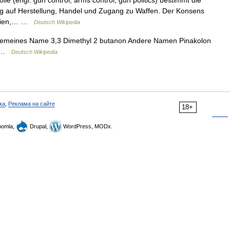
le (engl. gun control, arms control, gun politics) bestimmt die
ug auf Herstellung, Handel und Zugang zu Waffen. Der Konsens
freien,… …
Deutsch Wikipedia
lgemeines Name 3,3 Dimethyl 2 butanon Andere Namen Pinakolon
me …
Deutsch Wikipedia
ка
,
Реклама на сайте
18+
omla,
Drupal,
WordPress, MODx.