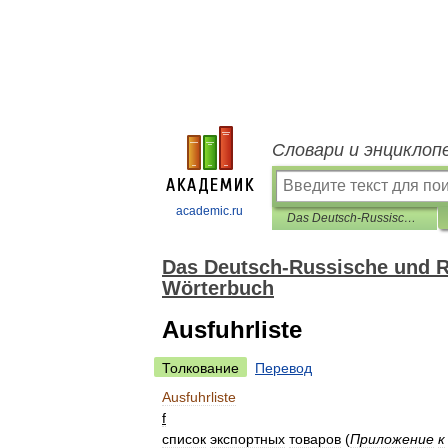
Словари и энциклоп
academic.ru
Das Deutsch-Russische und Russisch-Deutsche Business-und Banking-Wörterbuch
Das Deutsch-Russische und R
Wörterbuch
Ausfuhrliste
Толкование
Перевод
Ausfuhrliste
f
список
экспортных
товаров
(
Приложение
к