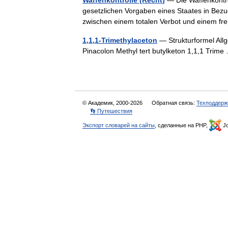
Waffenkontrolle (Recht)
— Die Waffenkontrol
gesetzlichen Vorgaben eines Staates in Bez
zwischen einem totalen Verbot und einem 
1,1,1-Trimethylaceton
— Strukturformel Al
Pinacolon Methyl tert butylketon 1,1,1 Tri
© Академик, 2000-2026
Обратная связь:
Техподдерж
👣 Путешествия
Экспорт словарей на сайты
, сделанные на PHP,
Jo