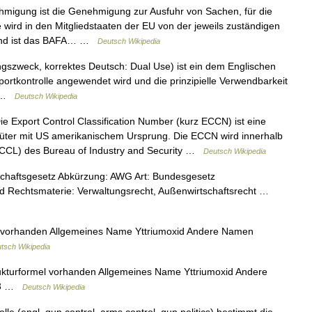
migung ist die Genehmigung zur Ausfuhr von Sachen, für die
e wird in den Mitgliedstaaten der EU von der jeweils zuständigen
hland ist das BAFA… …
Deutsch Wikipedia
szweck, korrektes Deutsch: Dual Use) ist ein dem Englischen
portkontrolle angewendet wird und die prinzipielle Verwendbarkeit
ne …
Deutsch Wikipedia
e Export Control Classification Number (kurz ECCN) ist eine
üter mit US amerikanischem Ursprung. Die ECCN wird innerhalb
(CCL) des Bureau of Industry and Security …
Deutsch Wikipedia
schaftsgesetz Abkürzung: AWG Art: Bundesgesetz
d Rechtsmaterie: Verwaltungsrecht, Außenwirtschaftsrecht …
l vorhanden Allgemeines Name Yttriumoxid Andere Namen
tsch Wikipedia
ukturformel vorhanden Allgemeines Name Yttriumoxid Andere
2O3 …
Deutsch Wikipedia